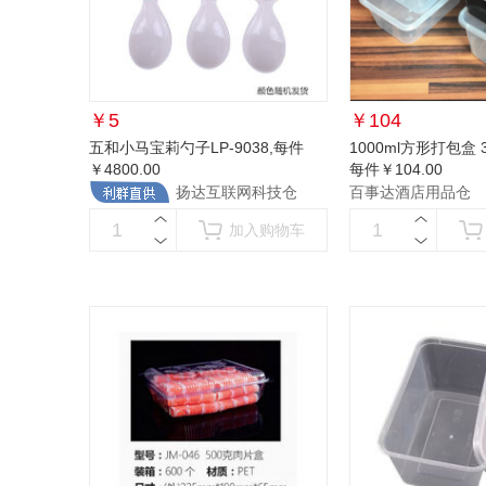
￥
5
￥
104
五和小马宝莉勺子LP-9038
,每件
1000ml方形打包盒 
￥4800.00
每件￥104.00
扬达互联网科技仓
百事达酒店用品仓
加入购物车