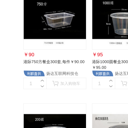
￥
90
￥
95
港际750方餐盒300套
,每件￥90.00
港际1000圆餐盒30
￥95.00
扬达互联网科技仓
扬达互
加入购物车