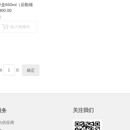
盒650ml（后勤领
00.00
仓
加入购物车
确定
第
页