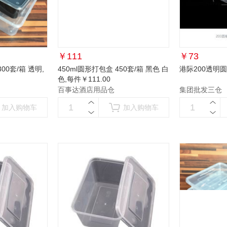
￥
111
￥
73
300套/箱 透明
,
450ml圆形打包盒 450套/箱 黑色 白
港际200透明圆
色
,每件￥111.00
百事达酒店用品仓
集团批发三仓
加入购物车
加入购物车