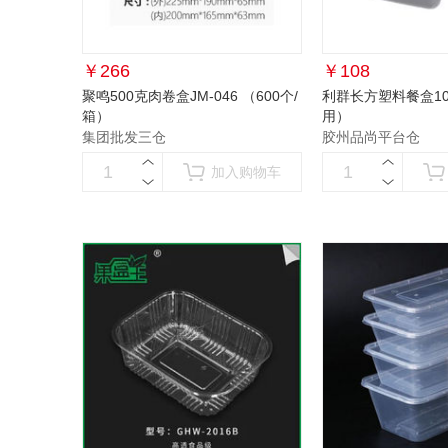
￥
266
￥
108
聚鸣500克肉卷盒JM-046 （600个/
利群长方塑料餐盒10
箱）
用）
集团批发三仓
胶州品尚平台仓
加入购物车