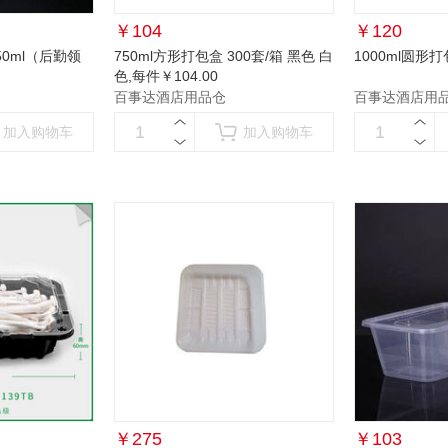
￥
104
￥
120
0ml（后勤领
750ml方形打包盒 300套/箱 黑色 白
1000ml圆形打
色
,每件￥104.00
百事达酒店用品仓
百事达酒店用
加入购物车
加入购物车
￥
275
￥
103