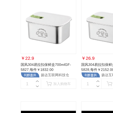
￥
22.9
￥
26.9
国风304易拉扣保鲜盒700mlGF-
国风304易拉扣保鲜盒1
5827
,每件￥1832.00
5828
,每件￥2152.0
扬达互联网科技仓
扬达互
加入购物车