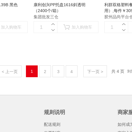
39B 黑色
康利创兴PP托盘1616斜透明
利群双格塑料餐
（2400个/箱）
用）
,每件￥309
集团批发三仓
胶州品尚平台
加入购物车
加入购物车
1
共 4 页
< 上一页
2
3
4
下一页 >
到