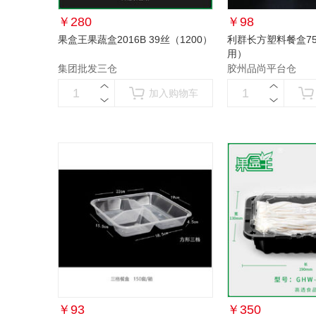
￥
280
￥
98
果盒王果蔬盒2016B 39丝（1200）
利群长方塑料餐盒75
用）
集团批发三仓
胶州品尚平台仓
加入购物车
￥
93
￥
350