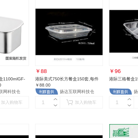
￥
88
￥
96
100mlGF-
港际美式750长方餐盒150套
,每件
港际三格餐盒1
0
￥88.00
联网科技仓
扬达互联网科技仓
扬
加入购物车
加入购物车