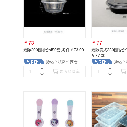
￥
73
￥
77
港际200圆餐盒450套
,每件￥73.00
港际美式350圆餐盒3
￥77.00
扬达互联网科技仓
扬达互
加入购物车