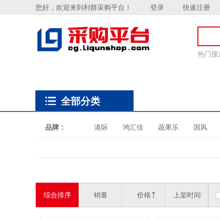
全部分类
品牌：
港际
鸿汇佳
蔬果乐
国风
综合排序
销量
价格
上架时间