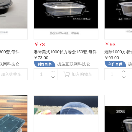
￥
73
￥
93
00套
,每件
港际美式1000长方餐盒150套
,每件
港际1000方餐
￥73.00
￥93.00
联网科技仓
扬达互联网科技仓
扬
加入购物车
加入购物车