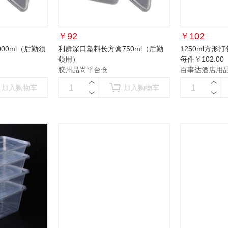
￥
92
￥
102
00ml（后勤领
利群深口塑料长方盒750ml（后勤
1250ml方形打
领用）
每件￥102.00
胶州品尚平台仓
百事达酒店用
加入购物车
加入购物车