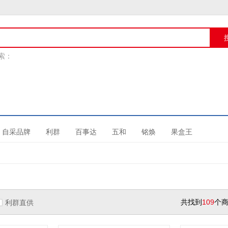
自采品牌
利群
百事达
五和
铭焕
果盒王
共找到
109
个
利群直供