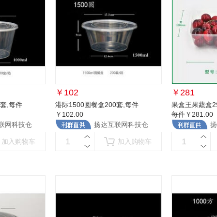
￥
102
￥
281
0套
,每件
港际1500圆餐盒200套
,每件
果盒王果蔬盒29
￥102.00
每件￥281.00
联网科技仓
扬达互联网科技仓
扬
加入购物车
加入购物车