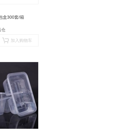
包盒300套/箱
品仓
加入购物车